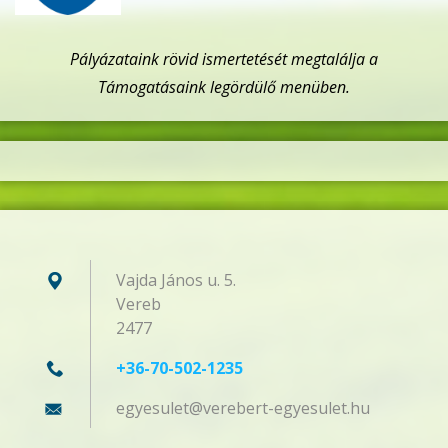
Pályázataink rövid ismertetését megtalálja a
Támogatásaink legördülő menüben.
Vajda János u. 5.
Vereb
2477
+36-70-502-1235
egyesule
t@verebe
rt-egyes
ulet.hu