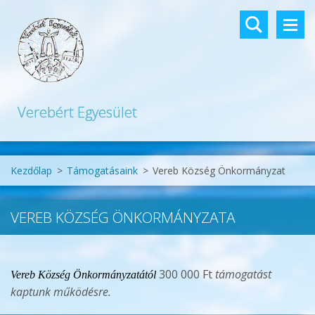
Verebért Egyesület
Kezdőlap
>
Támogatásaink
>
Vereb Község Önkormányzat
VEREB KÖZSÉG ÖNKORMÁNYZATA
300 000 Ft
támogatást
Vereb Község Önkormányzatától
kaptunk működésre.