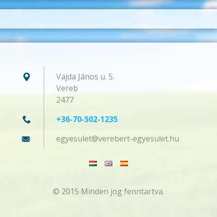
Vajda János u. 5.
Vereb
2477
+36-70-502-1235
egyesule
t@verebe
rt-egyes
ulet.hu
© 2015 Minden jog fenntartva.