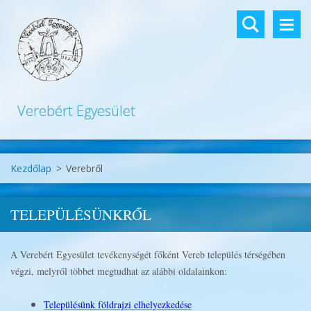
Verebért Egyesület
Kezdőlap
>
Verebről
TELEPÜLÉSÜNKRŐL
A Verebért Egyesület tevékenységét főként Vereb település térségében
végzi, melyről többet megtudhat az alábbi oldalainkon:
Településünk földrajzi elhelyezkedése