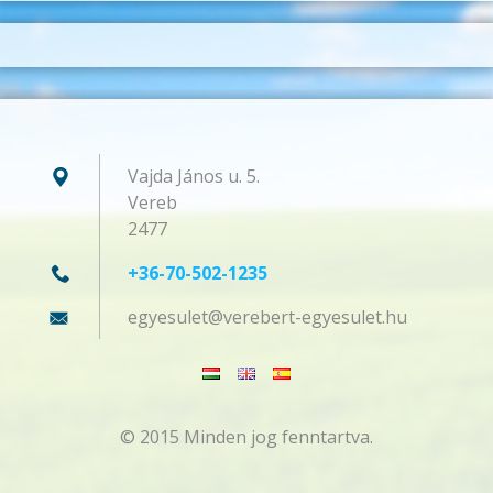
Vajda János u. 5.
Vereb
2477
+36-70-502-1235
egyesule
t@verebe
rt-egyes
ulet.hu
© 2015 Minden jog fenntartva.