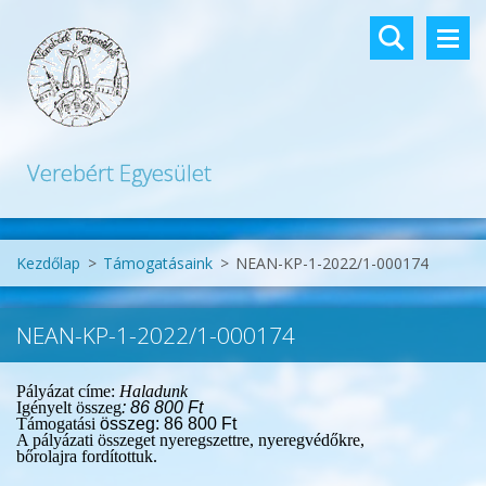
Verebért Egyesület
Kezdőlap
>
Támogatásaink
>
NEAN-KP-1-2022/1-000174
NEAN-KP-1-2022/1-000174
Pályázat címe:
Haladunk
Igényelt összeg
: 86 8
00 Ft
Támogatási
összeg: 86 800 Ft
A pályáza
ti
összeget nyeregszettre, nyeregvédőkre,
bőrolajra
fordít
ott
uk.