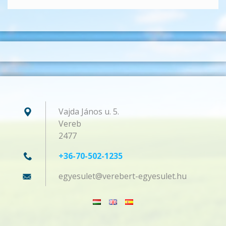
Vajda János u. 5.
Vereb
2477
+36-70-502-1235
egyesule
t@verebe
rt-egyes
ulet.hu