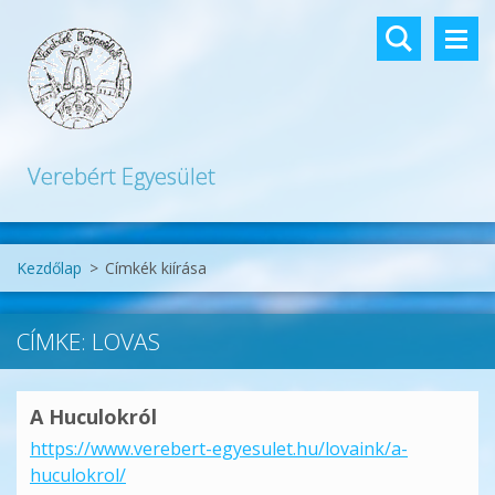
Verebért Egyesület
Kezdőlap
>
Címkék kiírása
CÍMKE: LOVAS
A Huculokról
https://www.verebert-egyesulet.hu/lovaink/a-
huculokrol/