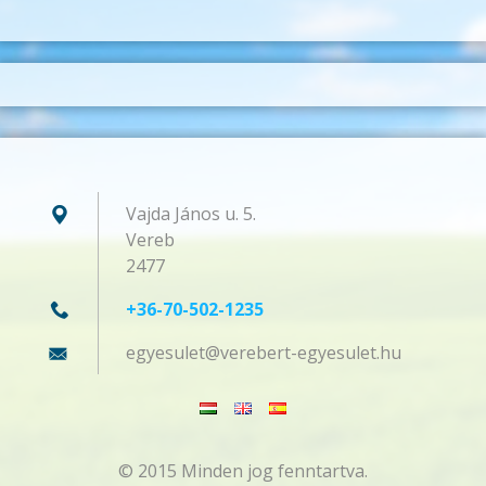
Vajda János u. 5.
Vereb
2477
+36-70-502-1235
egyesule
t@verebe
rt-egyes
ulet.hu
© 2015 Minden jog fenntartva.