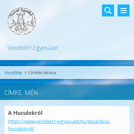
Verebért Egyesület
Kezdőlap
>
Címkék kiírása
CÍMKE: MÉN
A Huculokról
https://www.verebert-egyesulet.hu/lovaink/a-
huculokrol/