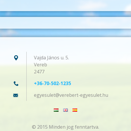
Vajda János u. 5.
Vereb
2477
+36-70-502-1235
egyesule
t@verebe
rt-egyes
ulet.hu
© 2015 Minden jog fenntartva.