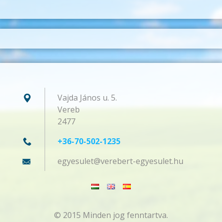
Vajda János u. 5.
Vereb
2477
+36-70-502-1235
egyesule
t@verebe
rt-egyes
ulet.hu
© 2015 Minden jog fenntartva.