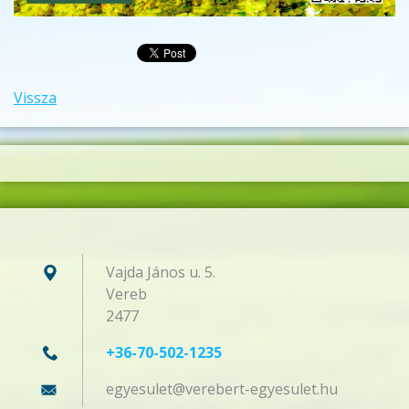
Vissza
Vajda János u. 5.
Vereb
2477
+36-70-502-1235
egyesule
t@verebe
rt-egyes
ulet.hu