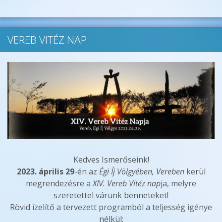
VEREB VITÉZ NAP
Kedves Ismerőseink!
2023. április 29
-én az
Égi Íj Völgyében, Vereben
kerül
megrendezésre a
XIV. Vereb Vitéz nap
ja, melyre
szeretettel várunk benneteket!
Rövid ízelítő a tervezett programból a teljesség igénye
nélkül: