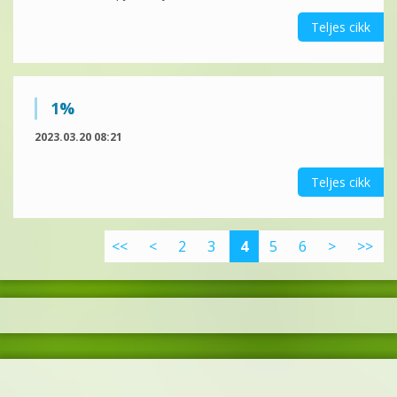
Teljes cikk
1%
2023.03.20 08:21
Teljes cikk
<<
<
2
3
4
5
6
>
>>