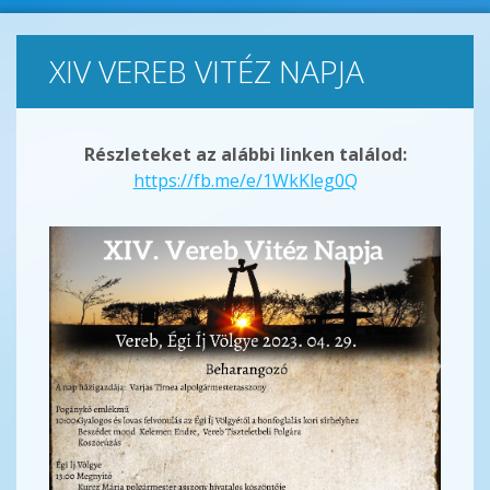
XIV VEREB VITÉZ NAPJA
Részleteket az alábbi linken találod:
https://fb.me/e/1WkKleg0Q