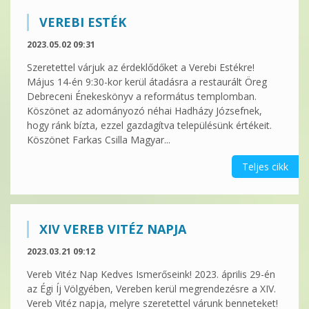
VEREBI ESTÉK
2023.05.02 09:31
Szeretettel várjuk az érdeklődőket a Verebi Estékre!
Május 14-én 9:30-kor kerül átadásra a restaurált Öreg
Debreceni Énekeskönyv a református templomban.
Köszönet az adományozó néhai Hadházy Józsefnek,
hogy ránk bízta, ezzel gazdagítva településünk értékeit.
Köszönet Farkas Csilla Magyar...
Teljes cikk
XIV VEREB VITÉZ NAPJA
2023.03.21 09:12
Vereb Vitéz Nap Kedves Ismerőseink! 2023. április 29-én
az Égi Íj Völgyében, Vereben kerül megrendezésre a XIV.
Vereb Vitéz napja, melyre szeretettel várunk benneteket!