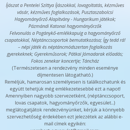
Íjászat a Pentelei Szittya Íjászokkal, lovagoltatás, kézműves
vásár, kézműves foglalkozások, Pusztaszabolcsi
Hagyományőrző Alapítvány - Hungarikum játékok;
Pázmándi Katonai hagyományőrzők
Felvonulás a Pogánykő-emlékkapuig a hagyományőrző
csapatokkal, Néptánccsoportok bemutatkozása; Így tedd rá!
– népi játék és néptáncmódszertan foglalkozás
gyerekeknek; Gyerekműsorok; Pátkai Jómadarak előadás;
Fokos zenekar koncertje; Táncház
(Természetesen a rendezvény minden eseménye
díjmentesen látogatható.)
Reméljük, hamarosan személyesen is találkozhatunk és
együtt tehetjük még emlékezetesebbé ezt a napot!
Amennyiben nagyobb szervezetként, (néptánccsoport,
lovas csapatok, hagyományőrzők, egyesület...)
meglátogatjátok rendezvényünket, kérjük a könnyebb
szervezhetőség érdekében ezt jelezzétek az alábbi e-
mail címek egyikén: