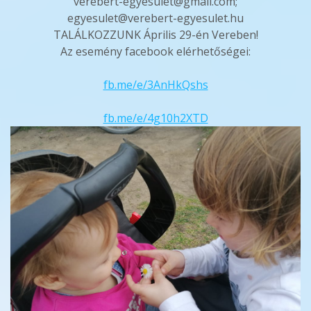
verebert-egyesulet@gmail.com;
egyesulet@verebert-egyesulet.hu
TALÁLKOZZUNK Április 29-én Vereben!
Az esemény facebook elérhetőségei:
fb.me/e/3AnHkQshs
fb.me/e/4g10h2XTD