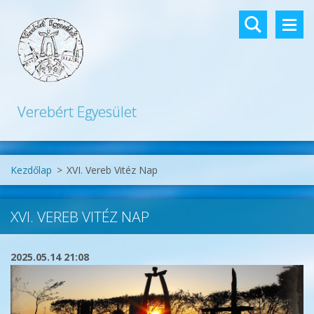
Verebért Egyesület
Kezdőlap
>
XVI. Vereb Vitéz Nap
XVI. VEREB VITÉZ NAP
2025.05.14 21:08