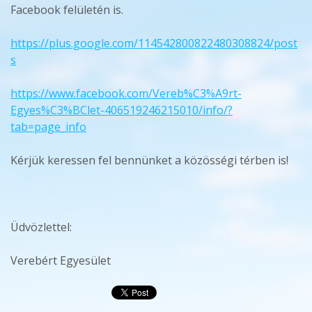
Facebook felületén is.
https://plus.google.com/114542800822480308824/post
s
https://www.facebook.com/Vereb%C3%A9rt-
Egyes%C3%BClet-406519246215010/info/?
tab=page_info
Kérjük keressen fel bennünket a közösségi térben is!
Üdvözlettel:
Verebért Egyesület