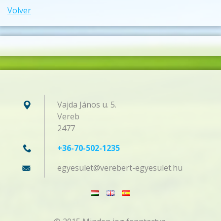
Volver
Vajda János u. 5.
Vereb
2477
+36-70-502-1235
egyesule
t@verebe
rt-egyes
ulet.hu